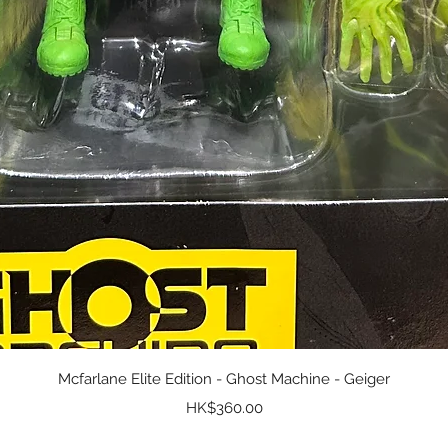
快速瀏覽
Mcfarlane Elite Edition - Ghost Machine - Geiger
價格
HK$360.00