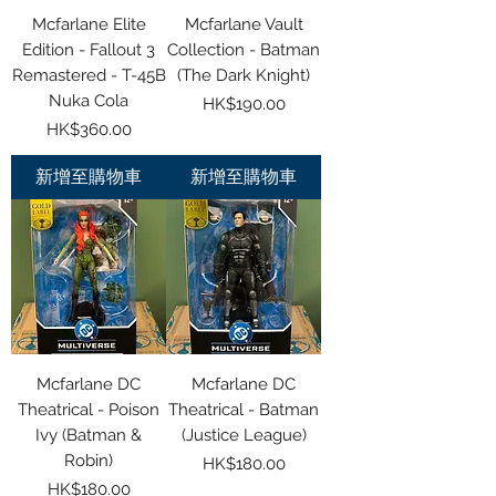
Mcfarlane Elite
Mcfarlane Vault
Edition - Fallout 3
Collection - Batman
Remastered - T-45B
(The Dark Knight)
Nuka Cola
價格
HK$190.00
價格
HK$360.00
新增至購物車
新增至購物車
Mcfarlane DC
Mcfarlane DC
Theatrical - Poison
Theatrical - Batman
Ivy (Batman &
(Justice League)
Robin)
價格
HK$180.00
價格
HK$180.00