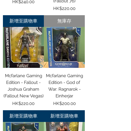
(Fallout 76)
價格
HK$240.00
價格
HK$220.00
新增至購物車
無庫存
Mcfarlane Gaming
Mcfarlane Gaming
Edition - Fallout -
Edition - God of
Joshua Graham
War: Ragnarok -
(Fallout New Vegas)
Einherjar
價格
價格
HK$220.00
HK$200.00
新增至購物車
新增至購物車