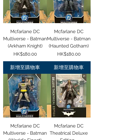
Mcfarlane DC
Mcfarlane DC
Multiverse - Batman
Multiverse - Batman
(Arkham Knight)
(Haunted Gotham)
價格
價格
HK$180.00
HK$180.00
新增至購物車
新增至購物車
Mcfarlane DC
Mcfarlane DC
Multiverse - Batman
Theatrical Deluxe