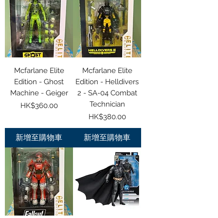
Mcfarlane Elite
Mcfarlane Elite
Edition - Ghost
Edition - Helldivers
Machine - Geiger
2 - SA-04 Combat
Technician
價格
HK$360.00
價格
HK$380.00
新增至購物車
新增至購物車