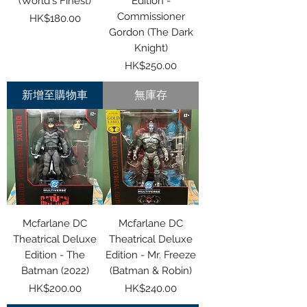
(World's Finest)
Edition -
Commissioner
價格
HK$180.00
Gordon (The Dark
Knight)
價格
HK$250.00
新增至購物車
無庫存
Mcfarlane DC
Mcfarlane DC
Theatrical Deluxe
Theatrical Deluxe
Edition - The
Edition - Mr. Freeze
Batman (2022)
(Batman & Robin)
價格
價格
HK$200.00
HK$240.00