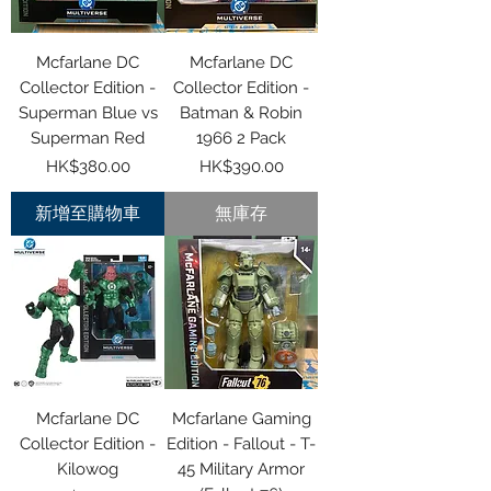
Mcfarlane DC
Mcfarlane DC
Collector Edition -
Collector Edition -
Superman Blue vs
Batman & Robin
Superman Red
1966 2 Pack
價格
價格
HK$380.00
HK$390.00
新增至購物車
無庫存
Mcfarlane DC
Mcfarlane Gaming
Collector Edition -
Edition - Fallout - T-
Kilowog
45 Military Armor