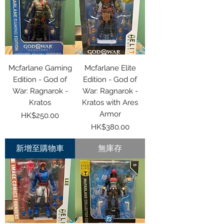
Mcfarlane Gaming
Mcfarlane Elite
Edition - God of
Edition - God of
War: Ragnarok -
War: Ragnarok -
Kratos
Kratos with Ares
Armor
價格
HK$250.00
價格
HK$380.00
新增至購物車
無庫存