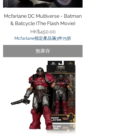
Mcfarlane DC Multiverse - Batman
& Batcycle (The Flash Movie)
價格
HK$450.00
Mcfarlane指定產品滿3件75折
無庫存