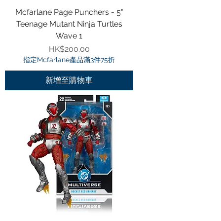
Mcfarlane Page Punchers - 5"
Teenage Mutant Ninja Turtles
Wave 1
價格
HK$200.00
指定Mcfarlane產品滿3件75折
新增至購物車