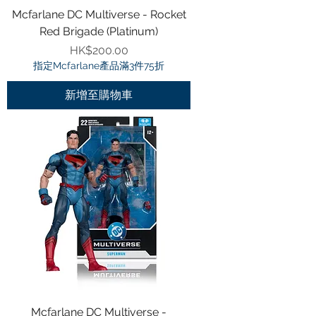
Mcfarlane DC Multiverse - Rocket
Red Brigade (Platinum)
價格
HK$200.00
指定Mcfarlane產品滿3件75折
新增至購物車
Mcfarlane DC Multiverse -