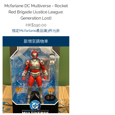
Mcfarlane DC Multiverse - Rocket
Red Brigade (Justice League:
Generation Lost)
價格
HK$190.00
指定Mcfarlane產品滿3件75折
新增至購物車