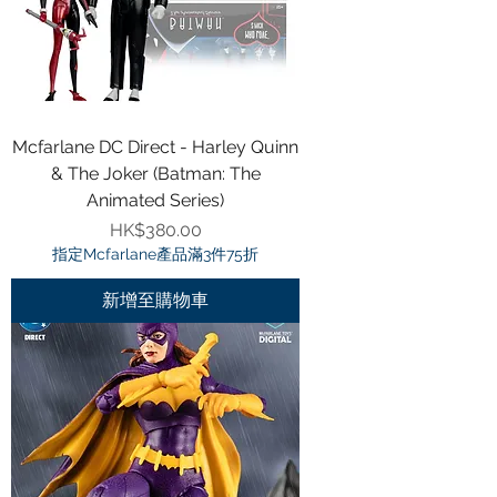
Mcfarlane DC Direct - Harley Quinn
& The Joker (Batman: The
Animated Series)
價格
HK$380.00
指定Mcfarlane產品滿3件75折
新增至購物車