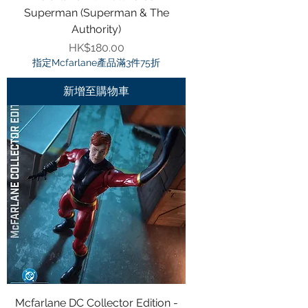
Superman (Superman & The
Authority)
價格
HK$180.00
指定Mcfarlane產品滿3件75折
新增至購物車
Mcfarlane DC Collector Edition -