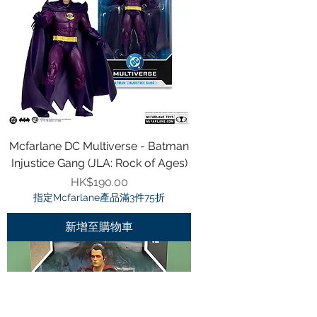
Mcfarlane DC Multiverse - Batman
Injustice Gang (JLA: Rock of Ages)
價格
HK$190.00
指定Mcfarlane產品滿3件75折
新增至購物車