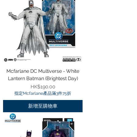
Mcfarlane DC Multiverse - White
Lantern Batman (Brightest Day)
價格
HK$190.00
指定Mcfarlane產品滿3件75折
新增至購物車