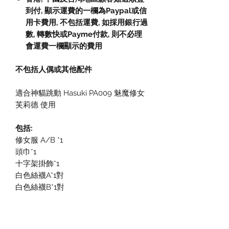
到付,
顯示運費的一欄為
Paypal
或信
用卡費用
,
不包括運費
,
如採用銀行過
數
,
轉數快或
Payme
付款
,
則不必理
會運費一欄顯示的費用
不包括人偶或其他配件
適合神貓跳動 Hasuki PA009 魅魔修女
芙莉德 使用
包括:
修女服 A/B *1
頭巾*1
十字架掛飾*1
白色絲襪A*1對
白色絲襪B*1對