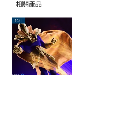
相關產品
預訂
預訂
Mezco One:12 Dr. Fate
風模玩 1/12 Titan
一般價格
促銷價格
價格
HK$896.00
HK$780.00
HK$270.00