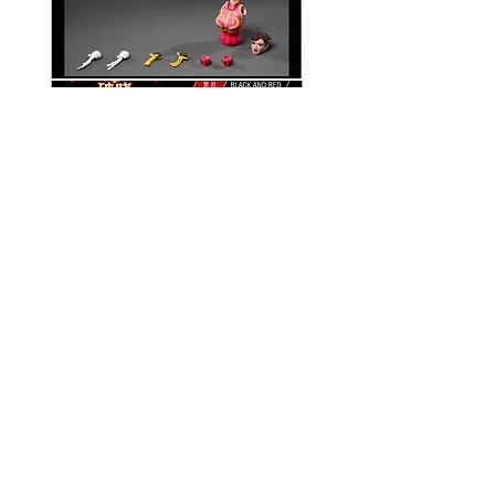
破曉工作室 1/12 配件包
玄繭工作室 1/12 格鬥少女
華/影姬
價格
HK$150.00
價格
HK$420.00
資料
我的帳戶
關於我們
我的帳戶