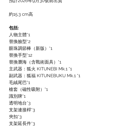
預計2026年9月30號前出貨
約15.3 cm高
包括:
人物主體*1
替換臉型*2
眼珠調節棒（新版）*1
替換手型*12
替換瀏海（含戰術面具）*1
主武器：狐火 KITUNEBI Mk.1 *1
副武器：狐福 KITUNEBUKU Mk.1 *1
毛絨尾巴*1
槍套（磁性吸附）*1
識別牌*1
透明地台*3
支架連接桿*3
夾扣*3
支架延長件*3