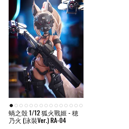
蝸之殼 1/12 狐火戰姬 - 穂
乃火 (泳裝Ver.) RA-04