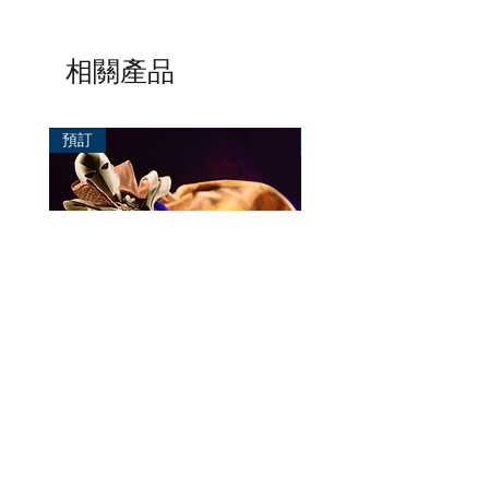
相關產品
預訂
預訂
Mezco One:12 Dr. Fate
風模玩 1/12 Titan
一般價格
促銷價格
價格
HK$896.00
HK$780.00
HK$270.00