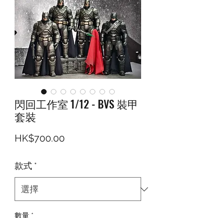
閃回工作室 1/12 - BVS 裝甲
套裝
價格
HK$700.00
款式
*
數量
*