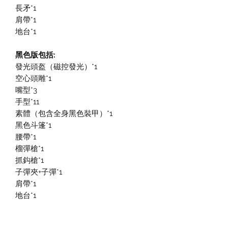
長矛*1
肩帶*1
地台*1
黑色版包括:
發光頭盔（磁控發光）*1
空心頭雕*1
嘴型*3
手型*11
素體（包含全身黑色裝甲）*1
黑色斗篷*1
腰帶*1
榴彈槍*1
抓鈎槍*1
子彈夾+子彈*1
肩帶*1
地
台*1