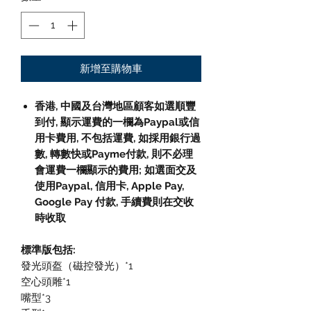
新增至購物車
香港, 中國及台灣地區顧客如選順豐
到付, 顯示運費的一欄為Paypal或信
用卡費用, 不包括運費, 如採用銀行過
數, 轉數快或Payme付款, 則不必理
會運費一欄顯示的費用; 如選面交及
使用Paypal, 信用卡, Apple Pay,
Google Pay 付款, 手續費則在交收
時收取
標準版包括:
發光頭盔（磁控發光）*1
空心頭雕*1
嘴型*3