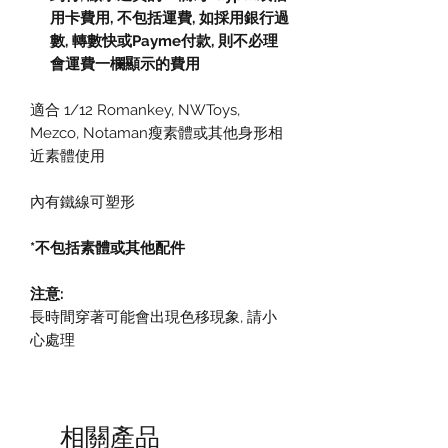
用卡費用
,
不包括運費
,
如採用銀行過
數
,
轉數快或
Payme
付款
,
則不必理
會運費一欄顯示的費用
適合 1/12 Romankey, NWToys,
Mezco, Notaman瘦素體或其他身形相
近素體使用
內有鐵線可塑形
*不包括素體或其他配件
注意:
長時間穿著可能會出現色移現象, 請小
心處理
相關產品