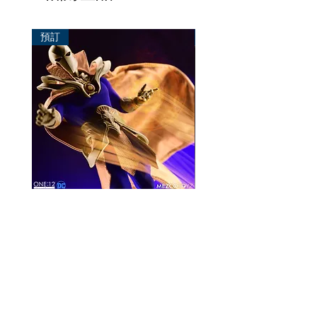
預訂
預訂
Mezco One:12 Dr. Fate
風模玩 1/12 Titan
一般價格
促銷價格
價格
HK$896.00
HK$780.00
HK$270.00