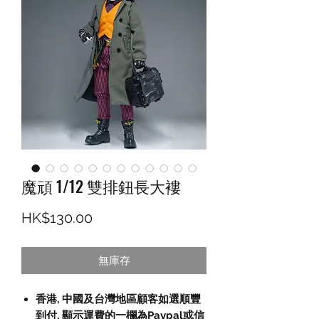
魔頑 1/12 雙排鈕長大褸
價格
HK$130.00
無庫存
香港, 中國及台灣地區顧客如選順豐
到付,
顯示運費的一欄為
Paypal
或信