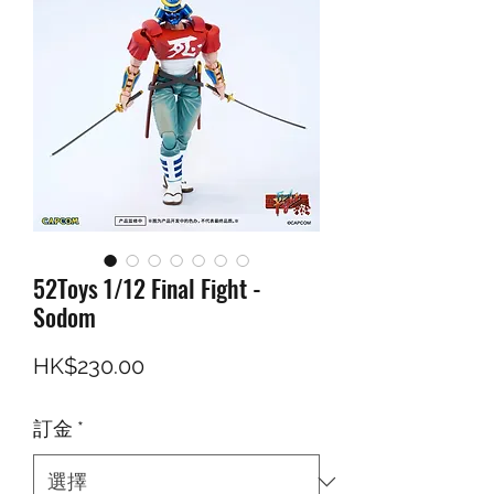
52Toys 1/12 Final Fight -
Sodom
價格
HK$230.00
訂金
*