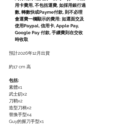
用卡費用, 不包括運費, 如採用銀行過
數, 轉數快或Payme付款, 則不必理
會運費一欄顯示的費用; 如選面交及
使用Paypal, 信用卡, Apple Pay,
Google Pay 付款, 手續費則在交收
時收取
預計2026年12月出貨
約17 cm 高
包括:
素體x1
武士釖x2
刀鞘x2
造型刀柄x2
替換手型x4
Guy的握刀手型x1