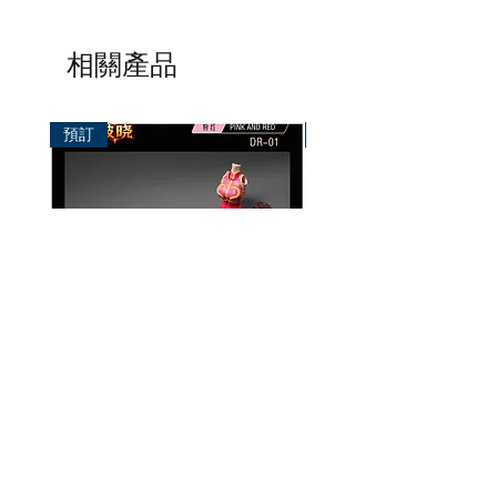
相關產品
預訂
預訂
破曉工作室 1/12 配件包
玄繭工作室 1/12 格鬥少女
華/影姬
價格
HK$150.00
價格
HK$420.00