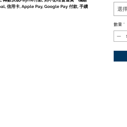
數, 轉數快或Payme付款, 則不必理會運費一欄顯
信用卡, Apple Pay, Google Pay 付款, 手續
選
數量
*