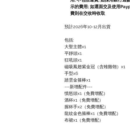
用, 不包括運費, 如採用銀行過
示的費用; 如選面交及使用Paypal, 
費則在交收時收取
預計2026年10-12月出貨
包括:
大聖主體x1
平靜頭x1
狂吼頭x1
磁吸鳳翅紫金冠（含雉雞翎）x1
手型x6
踏雲金箍棒x1
---新增配件---
憤怒頭x1（免費增配）
酒杯x1（免費增配）
握杯手x2（免費增配）
龍紋金色箍棒x1（免費增配）
布裙x1（免費增配）