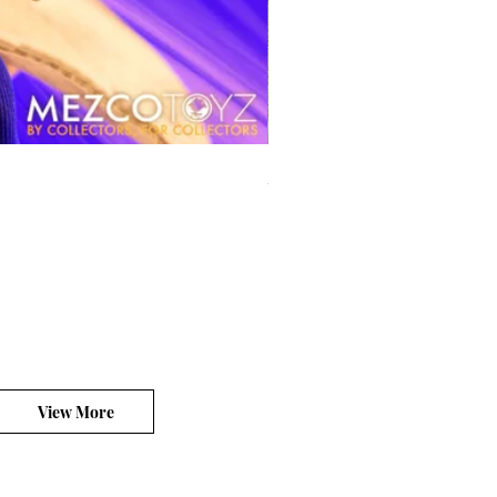
風模玩 1/12 Titan
價格
HK$270.00
平台銷售你的客製產品?
View More