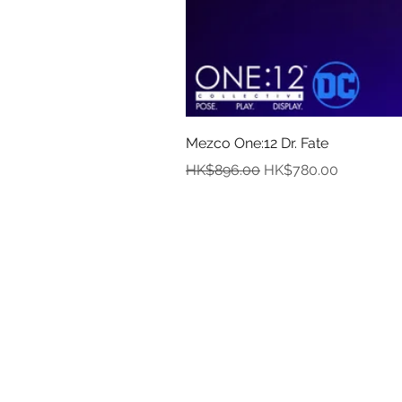
Mezco One:12 Dr. Fate
一般價格
促銷價格
HK$896.00
HK$780.00
資
關於
付款
取貨
訂貨及退