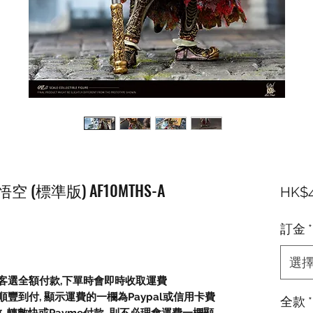
悟空 (標準版) AF10MTHS-A
HK$4
訂金
*
選
顧客選全額付款,下單時會即時收取運費
豐到付, 顯示運費的一欄為Paypal或信用卡費
全款
*