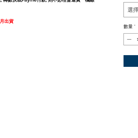
數
,
轉數快或
Payme
付款
,
則不必理會運費一欄顯
選
2月出貨
數量
*