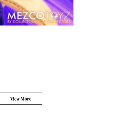
風模玩 1/12 Titan
價格
HK$270.00
平台銷售你的客製產品?
View More