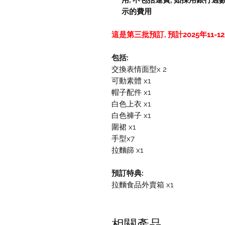
用
,
不包括運費
,
如採用銀行過
示的費用
這是第三批預訂, 預計2025年11-1
包括:
交換表情面型x 2
可動素體 x1
帽子配件 x1
白色上衣 x1
白色褲子 x1
圍裙 x1
手型x7
拉麵篩 x1
預訂特典:
拉麵食品外賣箱 x1
相關產品