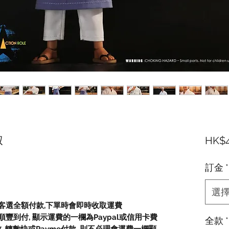
叔
HK$4
訂金
*
選
顧客選全額付款
,
下單時會即時收取運費
順豐到付,
顯示運費的一欄為
Paypal
或信用卡費
全款
*