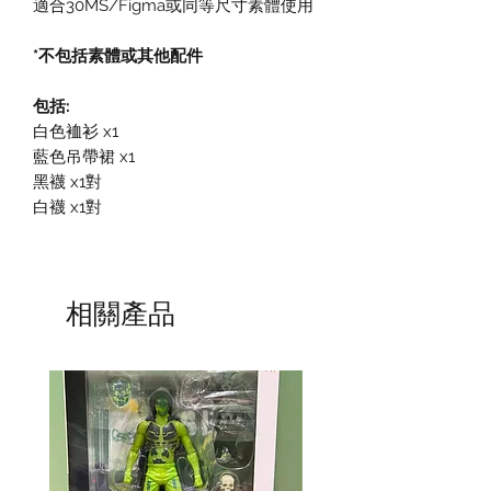
適合30MS/Figma或同等尺寸素體使用
*不包括素體或其他配件
包括:
白色裇衫 x1
藍色吊帶裙 x1
黑襪 x1對
白襪 x1對
相關產品