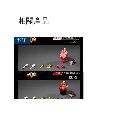
相關產品
預訂
預訂
破曉工作室 1/12 配件包
玄繭工作室 1/12 格鬥少女
華/影姬
價格
HK$150.00
價格
HK$420.00