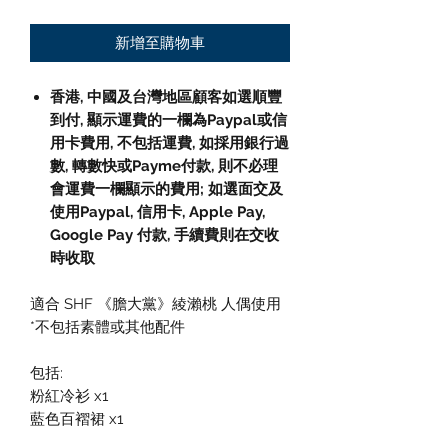
新增至購物車
香港, 中國及台灣地區顧客如選順豐
到付, 顯示運費的一欄為Paypal或信
用卡費用, 不包括運費, 如採用銀行過
數, 轉數快或Payme付款, 則不必理
會運費一欄顯示的費用; 如選面交及
使用Paypal, 信用卡, Apple Pay,
Google Pay 付款, 手續費則在交收
時收取
適合 SHF 《膽大黨》綾瀨桃 人偶使用
*不包括素體或其他配件
包括:
粉紅冷衫 x1
藍色百褶裙 x1