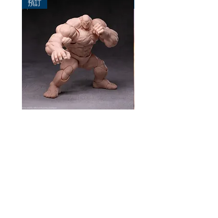
預訂
預訂
風模玩 1/12 Titan
TEM Studio 1/12 Galact
Ranger TEMS008
價格
HK$270.00
價格
HK$580.00
資料
我的帳戶
關於我們