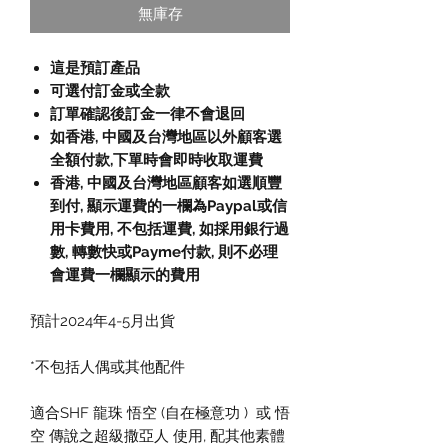
無庫存
這是預訂產品
可選付訂金或全款
訂單確認後訂金一律不會退回
如香港, 中國及台灣地區以外顧客選
全額付款
,
下單時會即時收取運費
香港, 中國及台灣地區顧客如選順豐
到付,
顯示運費的一欄為
Paypal
或信
用卡費用
,
不包括運費
,
如採用銀行過
數
,
轉數快或
Payme
付款
,
則不必理
會運費一欄顯示的費用
預計2024年4-5月出貨
*不包括人偶或其他配件
適合SHF 龍珠 悟空 (自在極意功 ) 或 悟
空 傳說之超級撒亞人 使用, 配其他素體