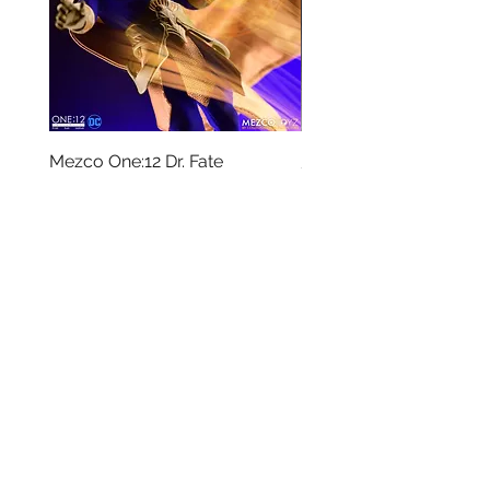
Mezco One:12 Dr. Fate
風模玩 1/12 Titan
一般價格
促銷價格
價格
HK$896.00
HK$780.00
HK$270.00
資料
我的帳戶
關於我們
我的帳戶
付款方式
訂單記錄
取貨方式