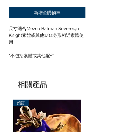
新增至購物車
尺寸適合
Mezco
Batman Sovereign
Knight素體或其他
1/12
身形相近素體使
用
*不包括素體或其他配件
相關產品
預訂
預訂