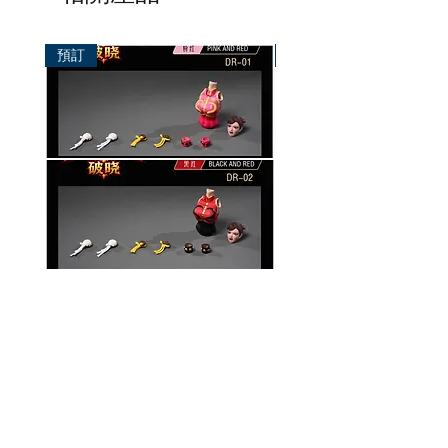
預訂
預訂
破曉工作室 1/12 配件包
玄繭工作室 1/12 格鬥少女
華/影姬
價格
HK$150.00
價格
HK$420.00