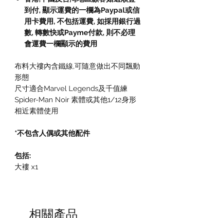
到付
,
顯示運費的一欄為
Paypal
或信
用卡費用
,
不包括運費
,
如採用銀行過
數
,
轉數快或
Payme
付款
,
則不必理
會運費一欄顯示的費用
布料大褸內含鐵線,可隨意做出不同飄動
形態
尺寸適合Marvel Legends及千值練
Spider-Man Noir 素體或其他1/12身形
相近素體使用
*不包含人偶或其他配件
包括:
大褸 x1
相關產品