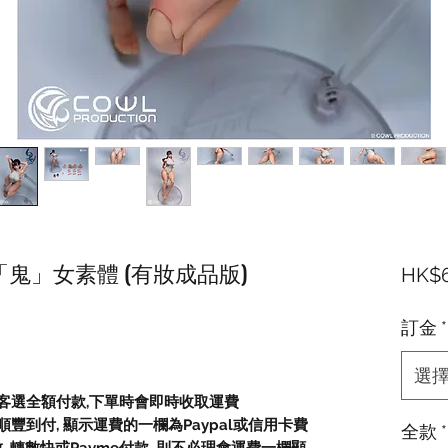
1/12 「鬼」女素體 (有妝成品版)
HK$6
訂金
*
選
顧客選全額付款,下單時會即時收取運費
豐到付, 顯示運費的一欄為Paypal或信用卡費
全款
*