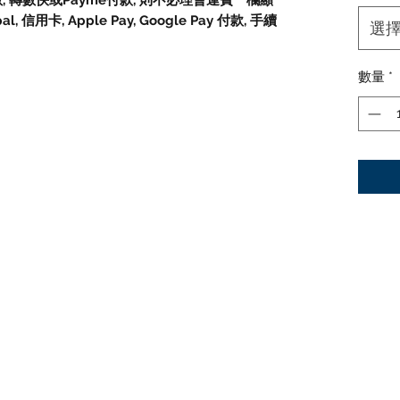
數, 轉數快或Payme付款, 則不必理會運費一欄顯
信用卡, Apple Pay, Google Pay 付款, 手續
選
數量
*