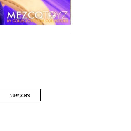
風模玩 1/12 Titan
價格
HK$270.00
平台銷售你的客製產品?
View More