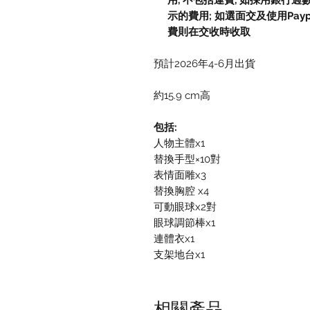
用, 不包括運費, 如採用銀行過
示的費用; 如選面交及使用Paypal, 
費則在交收時收取
預計2026年4-6月出貨
約15.9 cm高
包括:
人物主體x1
替換手型×10對
表情面雕x3
替換胸腔 x4
可動眼球x2對
眼球調節棒x1
連體衣x1
支架地台x1
相關產品