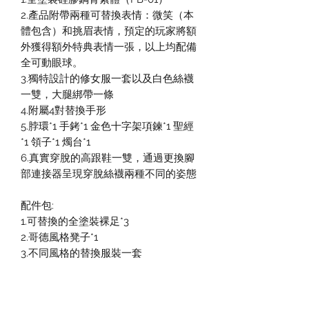
2.產品附帶兩種可替換表情：微笑（本
體包含）和挑眉表情，預定的玩家將額
外獲得額外特典表情一張，以上均配備
全可動眼球。
3.獨特設計的修女服一套以及白色絲襪
一雙，大腿綁帶一條
4.附屬4對替換手形
5.脖環*1 手銬*1 金色十字架項鍊*1 聖經
*1 領子*1 燭台*1
6.真實穿脫的高跟鞋一雙，通過更換腳
部連接器呈現穿脫絲襪兩種不同的姿態
配件包:
1.可替換的全塗裝裸足*3
2.哥德風格凳子*1
3.不同風格的替換服裝一套