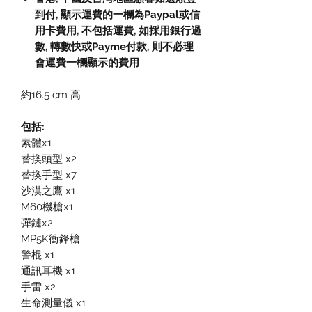
到付,
顯示運費的一欄為
Paypal
或信
用卡費用
,
不包括運費
,
如採用銀行過
數
,
轉數快或
Payme
付款
,
則不必理
會運費一欄顯示的費用
約16.5 cm 高
包括:
素體x1
替換頭型 x2
替換手型 x7
沙漠之鷹 x1
M60機槍x1
彈鏈x2
MP5K衝鋒槍
警棍 x1
通訊耳機 x1
手雷 x2
生命測量儀 x1