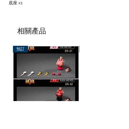
底座 x1
相關產品
預訂
預訂
破曉工作室 1/12 配件包
玄繭工作室 1/12 格鬥少女
華/影姬
價格
HK$150.00