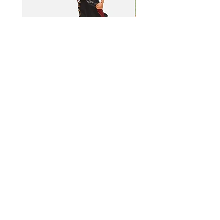
BeL Workshop 1/12 SHF Zoro
BeL Workshop 1/12 Th
下擺 2.0
"OHTANI 大谷" 棒球衣
價格
價格
HK$100.00
HK$100.00
資料
我的帳戶
關於我們
我的帳戶
付款方式
訂單記錄