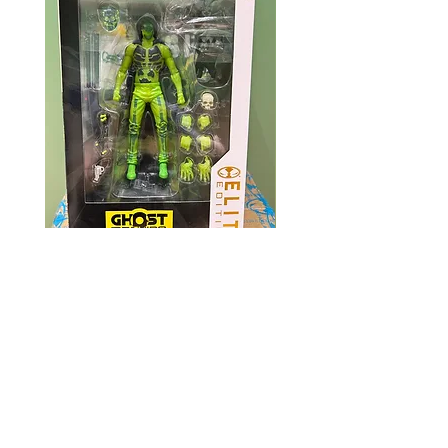
Mcfarlane Elite Edition - Ghost
Mcfarlane Elite Edition 
Machine - Geiger
Helldivers 2 - SA-04 C
Technician
價格
HK$360.00
價格
HK$400.00
資料
我的帳戶