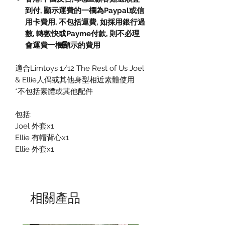
到付
,
顯示運費的一欄為
Paypal
或信
用卡費用
,
不包括運費
,
如採用銀行過
數
,
轉數快或
Payme
付款
,
則不必理
會運費一欄顯示的費用
適合Limtoys 1/12 The Rest of Us Joel
& Ellie人偶或其他身型相近素體使用
*不包括素體或其他配件
包括:
Joel 外套x1
Ellie 有帽背心x1
Ellie 外套x1
相關產品