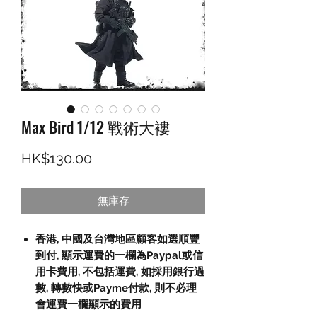
Max Bird 1/12 戰術大褸
價格
HK$130.00
無庫存
香港, 中國及台灣地區顧客如選順豐
到付,
顯示運費的一欄為
Paypal
或信
用卡費用
,
不包括運費
,
如採用銀行過
數
,
轉數快或
Payme
付款
,
則不必理
會運費一欄顯示的費用