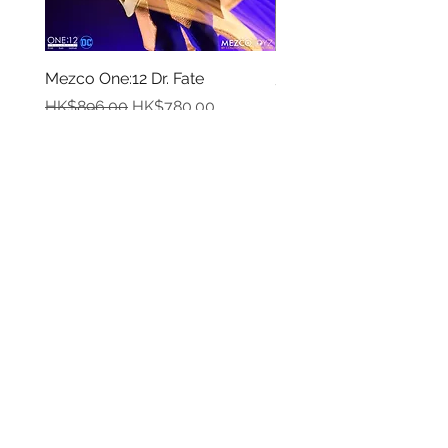
Mezco One:12 Dr. Fate
風模玩 1/12 Titan
一般價格
促銷價格
價格
HK$896.00
HK$780.00
HK$270.00
資料
我的帳戶
關於我們
我的帳戶
付款方式
訂單記錄
取貨方式
訂貨及退換貨須知