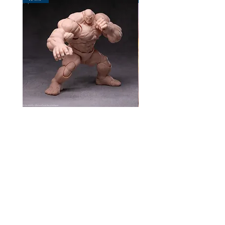
風模玩 1/12 Titan
TEM Studio 1/12 Galact
Ranger TEMS008
價格
HK$270.00
價格
HK$580.00
資料
我的帳戶
關於我們