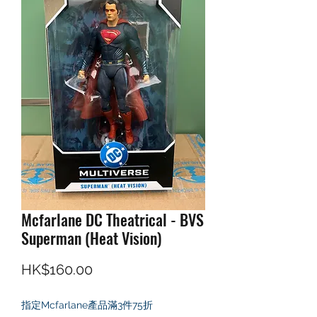
Mcfarlane DC Theatrical - BVS
Superman (Heat Vision)
價格
HK$160.00
指定Mcfarlane產品滿3件75折