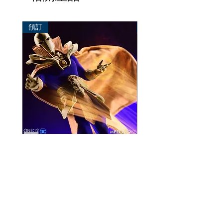
預訂
預訂
Mezco One:12 Dr. Fate
風模玩 1/12 Titan
一般價格
促銷價格
價格
HK$896.00
HK$780.00
HK$270.00