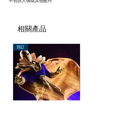
不包括人偶或其他配件
相關產品
預訂
預訂
Mezco One:12 Dr. Fate
風模玩 1/12 Titan
一般價格
促銷價格
價格
HK$896.00
HK$780.00
HK$270.00