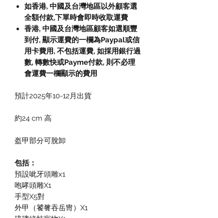
如香港, 中國及台灣地區以外顧客選
全額付款,下單時會即時收取運費
香港, 中國及台灣地區顧客如選順豐
到付, 顯示運費的一欄為Paypal或信
用卡費用, 不包括運費, 如採用銀行過
數, 轉數快或Payme付款, 則不必理
會運費一欄顯示的費用
預計2025年10-12月出貨
約24 cm 高
盔甲部分可脫卸
包括：
預設呲牙頭雕x1
咆哮頭雕X1
手型X5對
外甲（饕餮吞岳冑）X1