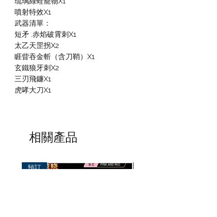
琉璃綠蛙寵物X1
噴射特效X1
武器清單：
短矛 .赤焰破霄刺X1
太乙天罡拐X2
睚眥吞金斬（含刀鞘）X1
玄鐵狼牙刺X2
三刃飛鐮X1
虎哮大刀X1
相關產品
預訂
預訂