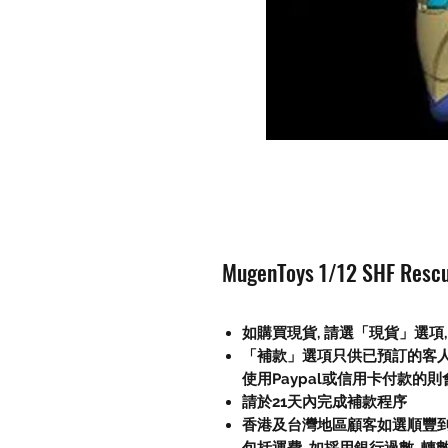
MugenToys 1/12 SHF Re
如購買現貨
,
請選「現貨」選項,
「補款」選項只供已預訂的客
使用
Paypal
或信用卡付款的則
請於
21
天內完成補款程序
香港及台灣地區顧客如選順豐