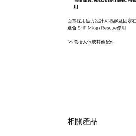
包括運費
,
如採用銀行過數
,
轉
用
面罩採用磁力設計,可揭起及固定
適合 SHF MK49 Rescue使用
*不包括人偶或其他配件
相關產品