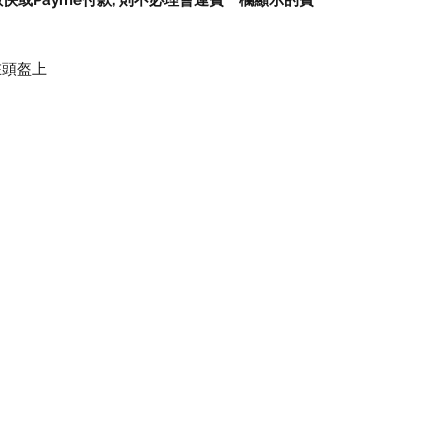
數快或
Payme
付款
,
則不必理會運費一欄顯示的費
在頭盔上