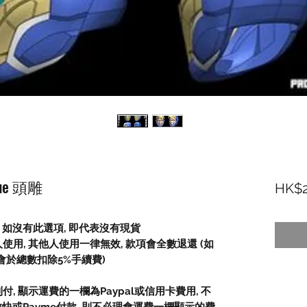
scue 頭雕
HK$2
 如沒有此選項, 即代表沒有現貨
人使用
,
其他人使用一律無效
,
款項會全數退還
(
如
會於總數扣除
5%
手續費
)
到付
,
顯示運費的一欄為
Paypal
或信用卡費用
,
不