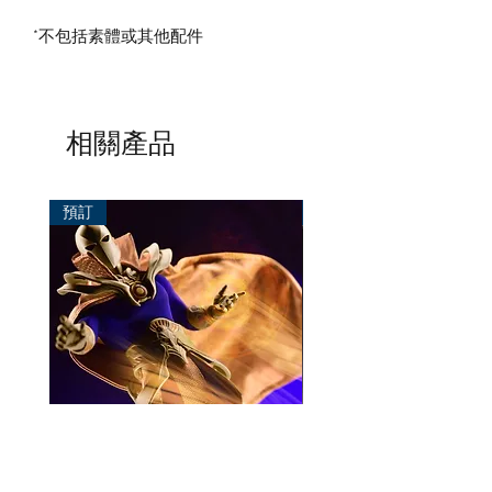
*不包括素體或其他配件
相關產品
預訂
預訂
Mezco One:12 Dr. Fate
風模玩 1/12 Titan