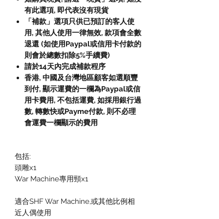
有此選項, 即代表沒有現貨
「補款」選項只供已預訂的客人使
用
,
其他人使用一律無效
,
款項會全數
退還
(
如使用
Paypal
或信用卡付款的
則會於總數扣除
5%
手續費
)
請於
14
天內完成補款程序
香港, 中國及台灣地區顧客如選順豐
到付
,
顯示運費的一欄為
Paypal
或信
用卡費用
,
不包括運費
,
如採用銀行過
數
,
轉數快或
Payme
付款
,
則不必理
會運費一欄顯示的費用
包括:
頭雕x1
War Machine專用頸x1
適合SHF War Machine,或其他比例相
近人偶使用