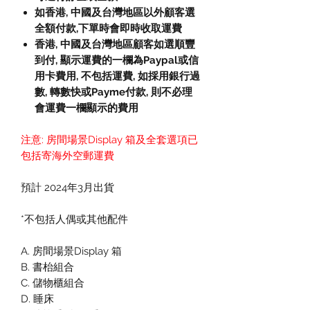
如香港, 中國及台灣地區以外顧客選
全額付款
,
下單時會即時收取運費
香港, 中國及台灣地區顧客如選順豐
到付,
顯示運費的一欄為
Paypal
或信
用卡費用
,
不包括運費
,
如採用銀行過
數
,
轉數快或
Payme
付款
,
則不必理
會運費一欄顯示的費用
注意: 房間場景Display 箱及全套選項已
包括寄海外空郵運費
預計 2024年3月出貨
*不包括人偶或其他配件
A. 房間場景Display 箱
B. 書枱組合
C. 儲物櫃組合
D. 睡床