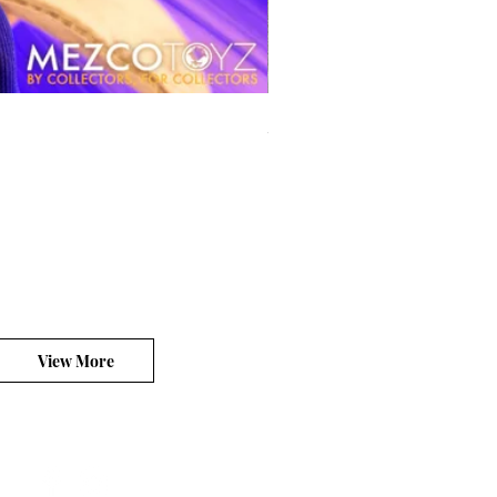
風模玩 1/12 Titan
價格
HK$270.00
平台銷售你的客製產品?
View More