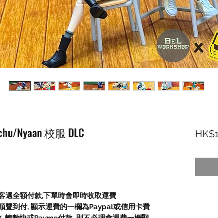
chu/Nyaan 校服 DLC
HK$1
顧客選全額付款,下單時會即時收取運費
豐到付, 顯示運費的一欄為Paypal或信用卡費