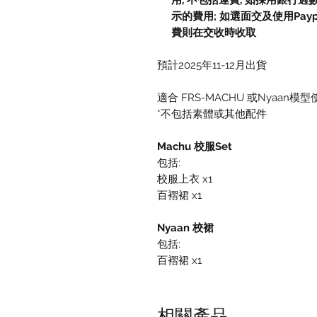
用, 不包括運費, 如採用銀行過
示的費用; 如選面交及使用Paypal, 
費則在交收時收取
預計2025年11-12月出貨
適合 FRS-MACHU 或Nyaan模型
*不包括素體或其他配件
Machu 校服Set
包括:
校服上衣 x1
百褶裙 x1
Nyaan 校裙
包括:
百褶裙 x1
相關產品