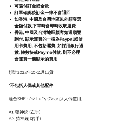
可選付訂金或全款
訂單確認後訂金一律不會退回
如香港, 中國及台灣地區以外顧客選
全額付款
,
下單時會即時收取運費
香港, 中國及台灣地區顧客如選順豐
到付,
顯示運費的一欄為
Paypal
或信
用卡費用
,
不包括運費
,
如採用銀行過
數
,
轉數快或
Payme
付款
,
則不必理
會運費一欄顯示的費用
預計2024年10-11月出貨
*不包括人偶或其他配件
適合SHF 1/12 Luffy (Gear 5) 人偶使用,
A1. 猿神銃 (左手)
A2. 猿神銃 (右手)