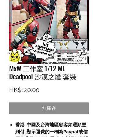
MxW 工作室 1/12 ML
Deadpool 沙漠之鷹 套裝
價格
HK$120.00
無庫存
香港, 中國及台灣地區顧客如選順豐
到付,
顯示運費的一欄為
Paypal
或信