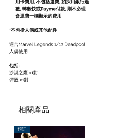
用卡費用
,
不包括運費
,
如採用銀行過
數
,
轉數快或
Payme
付款
,
則不必理
會運費一欄顯示的費用
*不包括人偶或其他配件
適合Marvel Legends 1/12 Deadpool
人偶使用
包括:
沙漠之鷹 x1對
彈匧 x1對
相關產品
預訂
預訂