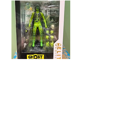
Mcfarlane Elite Edition - Ghost
Mcfarlane Elite Edition 
Machine - Geiger
Helldivers 2 - SA-04 C
Technician
價格
HK$360.00
價格
HK$400.00
資料
我的帳戶