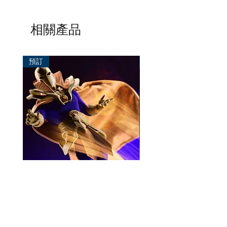
相關產品
預訂
預訂
Mezco One:12 Dr. Fate
風模玩 1/12 Titan
一般價格
促銷價格
價格
HK$896.00
HK$780.00
HK$270.00