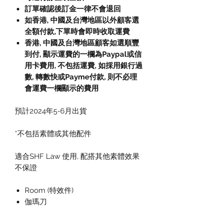
訂單確認後訂金一律不會退回
如香港, 中國及台灣地區以外顧客選
全額付款
,
下單時會即時收取運費
香港, 中國及台灣地區顧客如選順豐
到付,
顯示運費的一欄為
Paypal
或信
用卡費用
,
不包括運費
,
如採用銀行過
數
,
轉數快或
Payme
付款
,
則不必理
會運費一欄顯示的費用
預計2024年5-6月出貨
*不包括素體或其他配件
適合SHF Law 使用, 配搭其他素體效果
不保證
Room (特效件)
伽瑪刀