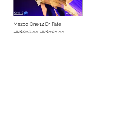
Mezco One:12 Dr. Fate
風模玩 1/12 Titan
一般價格
促銷價格
價格
HK$896.00
HK$780.00
HK$270.00
資料
我的帳戶
關於我們
我的帳戶
付款方式
訂單記錄
取貨方式
訂貨及退換貨須知