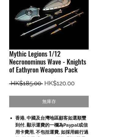
Mythic Legions 1/12
Necronominus Wave - Knights
of Eathyron Weapons Pack
一般價格
促銷價格
 HK$185.00 
HK$120.00
無庫存
香港, 中國及台灣地區顧客如選順豐
到付,
顯示運費的一欄為
Paypal
或信
用卡費用
,
不包括運費
,
如採用銀行過