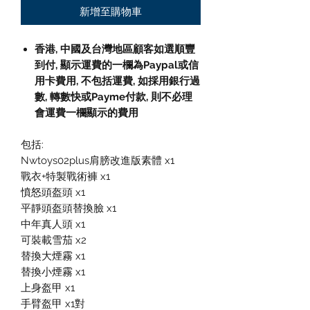
新增至購物車
香港, 中國及台灣地區顧客如選順豐
到付,
顯示運費的一欄為
Paypal
或信
用卡費用
,
不包括運費
,
如採用銀行過
數
,
轉數快或
Payme
付款
,
則不必理
會運費一欄顯示的費用
包括:
Nwtoys02plus肩膀改進版素體 x1
戰衣+特製戰術褲 x1
憤怒頭盔頭 x1
平靜頭盔頭替換臉 x1
中年真人頭 x1
可裝載雪茄 x2
替換大煙霧 x1
替換小煙霧 x1
上身盔甲 x1
手臂盔甲 x1對