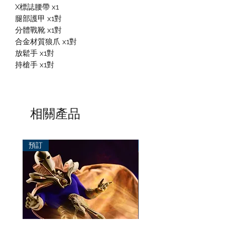
X標誌腰帶 x1
腿部護甲 x1對
分體戰靴 x1對
合金材質狼爪 x1對
放鬆手 x1對
持槍手 x1對
相關產品
預訂
預訂