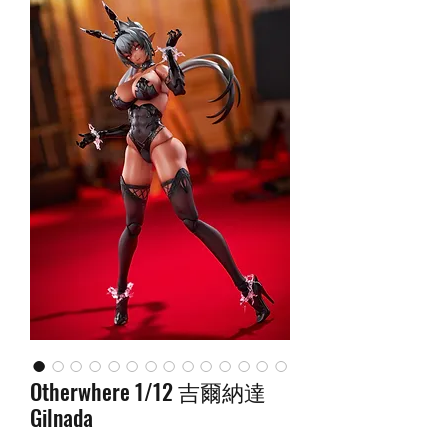
Otherwhere 1/12 吉爾納達
Gilnada