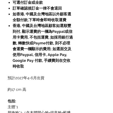
可選付訂金或全款
訂單確認後訂金一律不會退回
如香港, 中國及台灣地區以外顧客選
全額付款,下單時會即時收取運費
香港, 中國及台灣地區顧客如選順豐
到付, 顯示運費的一欄為Paypal或信
用卡費用, 不包括運費, 如採用銀行過
數, 轉數快或Payme付款, 則不必理
會運費一欄顯示的費用; 如選面交及
使用Paypal, 信用卡, Apple Pay,
Google Pay 付款, 手續費則在交收
時收取
預計2027年4-6月出貨
約17 cm 高
包括:
主體*1
替換臉*3（含本體開心臉+得意臉+靦腆