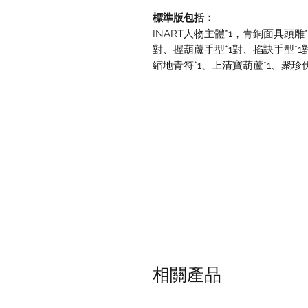
標準版包括：
INART人物主體*1，青銅面具頭雕
對、握葫蘆手型*1對、掐訣手型*1對
縮地青符*1、上清寶葫蘆*1、聚珍伏
相關產品