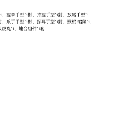
*1、握拳手型*1對、持握手型*1對、放鬆手型*1
、爪手手型*1對、探耳手型*1對、獸棍 貂鼠*1、
虎丸*1、地台組件*1套