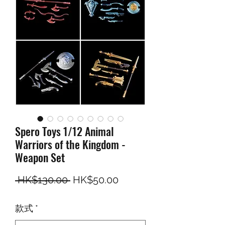
Spero Toys 1/12 Animal
Warriors of the Kingdom -
Weapon Set
一般價格
促銷價格
 HK$130.00 
HK$50.00
款式
*