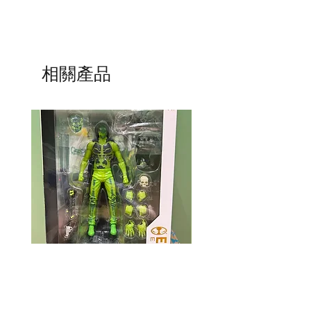
相關產品
Mcfarlane Elite Edition - Ghost
Mcfarlane Elite Edition 
Machine - Geiger
Helldivers 2 - SA-04 C