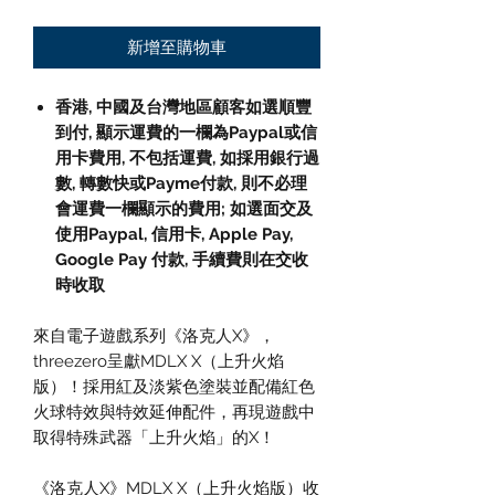
新增至購物車
香港, 中國及台灣地區顧客如選順豐
到付, 顯示運費的一欄為Paypal或信
用卡費用, 不包括運費, 如採用銀行過
數, 轉數快或Payme付款, 則不必理
會運費一欄顯示的費用; 如選面交及
使用Paypal, 信用卡, Apple Pay,
Google Pay 付款, 手續費則在交收
時收取
來自電子遊戲系列《洛克人X》，
threezero呈獻MDLX X（上升火焰
版）！採用紅及淡紫色塗裝並配備紅色
火球特效與特效延伸配件，再現遊戲中
取得特殊武器「上升火焰」的X！
《洛克人X》MDLX X（上升火焰版）收