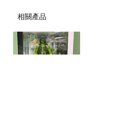
相關產品
Mcfarlane Elite Edition - Ghost
Mcfarlane Elite Edition 
Machine - Geiger
Helldivers 2 - SA-04 C
Technician
價格
HK$360.00
價格
HK$400.00