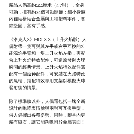
藏品人偶高約12.1厘米（4.7吋），全身
可動，擁有約34個可動關節；細小身軀
內裡結構結合金屬與工程塑料零件，關
節堅固，富有手感。
《洛克人X》MDLX X（上升火焰版）人
偶附帶一隻可與其左手或右手互換的X
能源炮手臂和一隻上升火焰左拳，再配
合上升火焰特效配件，可還原發射火球
瞬間的經典情景。上升火焰特效配件還
配有一個延伸配件，可安裝在火焰特效
的尾端，搭配特效專用支架以模擬火球
發射後的情景。
除了標準臉以外，人偶還包括一塊全新
設計的咆哮表情臉與兩對可互換手型，
供人偶擺出各種姿勢。同時，腳掌內更
藏有磁石，讓它能夠吸附於金屬表面！