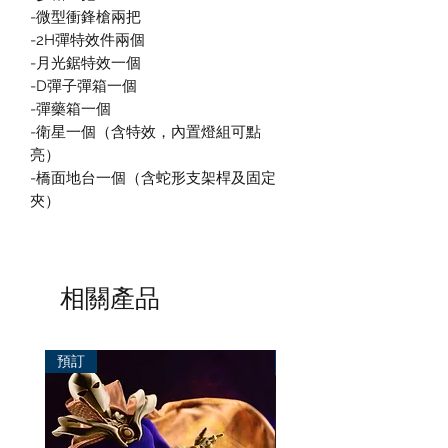
-微型衝鋒槍兩把
-2H彈特效件兩個
-月光鋸特效一個
-D彈子彈箱一個
-彈藥箱一個
-衛星一個（含特效，內置燈組可點
亮）
-橋面地台一個（含蛇形支架桿及固定
夾）
相關產品
預訂
預訂