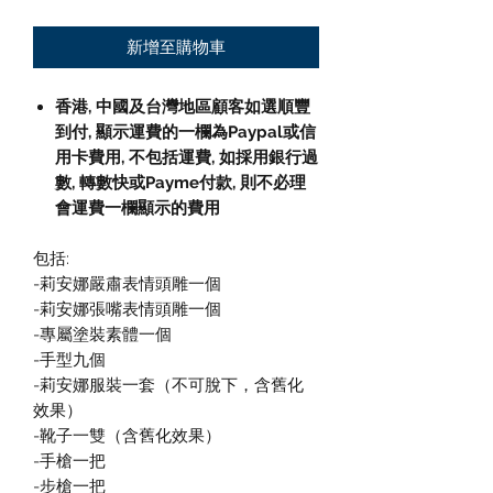
新增至購物車
香港, 中國及台灣地區顧客如選順豐
到付,
顯示運費的一欄為
Paypal
或信
用卡費用
,
不包括運費
,
如採用銀行過
數
,
轉數快或
Payme
付款
,
則不必理
會運費一欄顯示的費用
包括:
-莉安娜嚴肅表情頭雕一個
-莉安娜張嘴表情頭雕一個
-專屬塗裝素體一個
-手型九個
-莉安娜服裝一套（不可脫下，含舊化
效果）
-靴子一雙（含舊化效果）
-手槍一把
-步槍一把