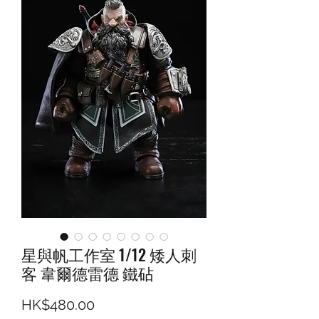
星與帆工作室 1/12 矮人刺
客 韋爾德雷德 鐵砧
價格
HK$480.00