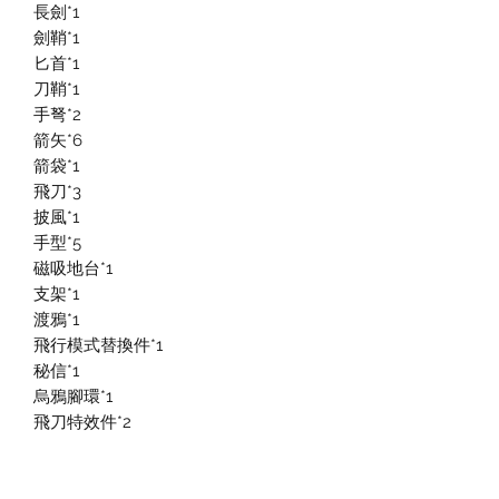
長劍*1
劍鞘*1
匕首*1
刀鞘*1
手弩*2
箭矢*6
箭袋*1
飛刀*3
披風*1
手型*5
磁吸地台*1
支架*1
渡鴉*1
飛行模式替換件*1
秘信*1
烏鴉腳環*1
飛刀特效件*2