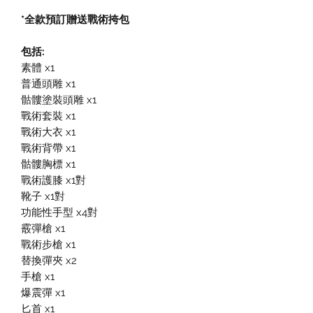
*全款預訂贈送戰術挎包
包括:
素體 x1
普通頭雕 x1
骷髏塗裝頭雕 x1
戰術套裝 x1
戰術大衣 x1
戰術背帶 x1
骷髏胸標 x1
戰術護膝 x1對
靴子 x1對
功能性手型 x4對
霰彈槍 x1
戰術步槍 x1
替換彈夾 x2
手槍 x1
爆震彈 x1
匕首 x1