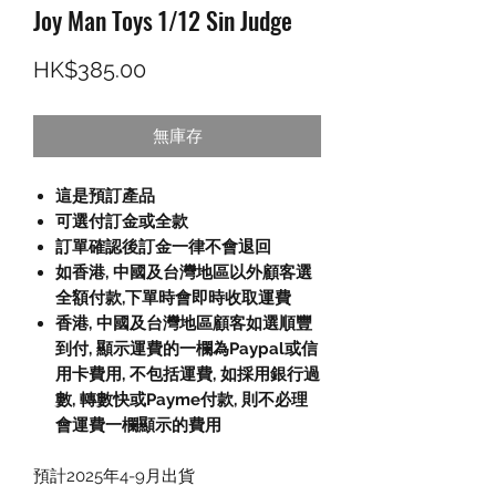
Joy Man Toys 1/12 Sin Judge
價格
HK$385.00
無庫存
這是預訂產品
可選付訂金或全款
訂單確認後訂金一律不會退回
如香港, 中國及台灣地區以外顧客選
全額付款
,
下單時會即時收取運費
香港, 中國及台灣地區顧客如選順豐
到付,
顯示運費的一欄為
Paypal
或信
用卡費用
,
不包括運費
,
如採用銀行過
數
,
轉數快或
Payme
付款
,
則不必理
會運費一欄顯示的費用
預計2025年4-9月出貨