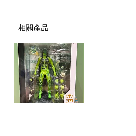
相關產品
Mcfarlane Elite Edition - Ghost
Mcfarlane Elite Edition 
Machine - Geiger
Helldivers 2 - SA-04 C