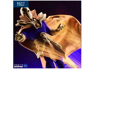
預訂
預訂
Mezco One:12 Dr. Fate
風模玩 1/12 Titan
一般價格
促銷價格
價格
HK$896.00
HK$780.00
HK$270.00
資料
我的帳戶