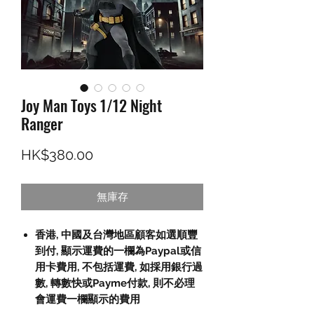
Joy Man Toys 1/12 Night
Ranger
價格
HK$380.00
無庫存
香港, 中國及台灣地區顧客如選順豐
到付,
顯示運費的一欄為
Paypal
或信
用卡費用
,
不包括運費
,
如採用銀行過
數
,
轉數快或
Payme
付款
,
則不必理
會運費一欄顯示的費用