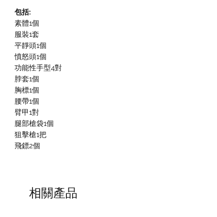
包括:
素體1個
服裝1套
平靜頭1個
憤怒頭1個
功能性手型4對
脖套1個
胸標1個
腰帶1個
臂甲1對
腿部槍袋1個
狙擊槍1把
飛鏢2個
相關產品