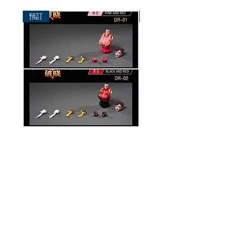
預訂
預訂
破曉工作室 1/12 配件包
玄繭工作室 1/12 格鬥少女
華/影姬
價格
HK$150.00
價格
HK$420.00
資料
我的帳戶