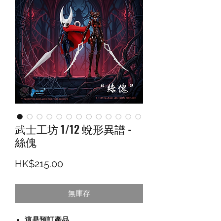
武士工坊 1/12 蛻形異譜 -
絲傀
價格
HK$215.00
無庫存
這是預訂產品