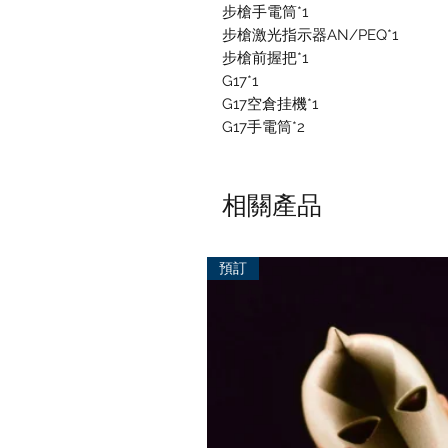
步槍手電筒*1
步槍激光指示器AN/PEQ*1
步槍前握把*1
G17*1
G17空倉挂機*1
G17手電筒*2
相關產品
預訂