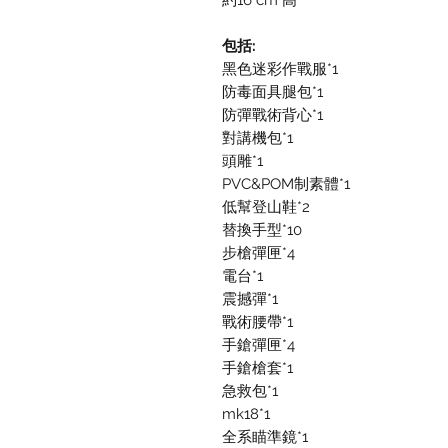
約16 cm 高
包括:
黑色迷彩作戰服*1
防毒面具腿包*1
防彈戰術背心*1
對講機包*1
頭雕*1
PVC&POM制素體*1
低幫登山鞋*2
替換手型*10
步槍彈匣*4
電台*1
震撼彈*1
戰術腰帶*1
手鎗彈匣*4
手鎗槍套*1
急救包*1
mk18*1
全系瞄準鏡*1