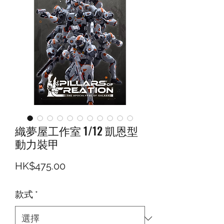
織夢屋工作室 1/12 凱恩型
動力裝甲
價格
HK$475.00
款式
*