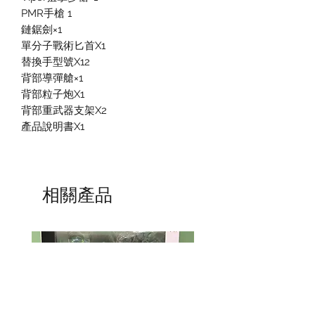
PMR手槍 1
鏈鋸劍×1
單分子戰術匕首X1
替換手型號X12
背部導彈艙×1
背部粒子炮X1
背部重武器支架X2
產品說明書X1
相關產品