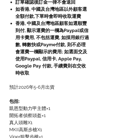
訂單確認後訂金一律不會退回
如香港, 中國及台灣地區以外顧客選
全額付款,下單時會即時收取運費
香港, 中國及台灣地區顧客如選順豐
到付, 顯示運費的一欄為Paypal或信
用卡費用, 不包括運費, 如採用銀行過
數, 轉數快或Payme付款, 則不必理
會運費一欄顯示的費用; 如選面交及
使用Paypal, 信用卡, Apple Pay,
Google Pay 付款, 手續費則在交收
時收取
預計2026年5-6月出貨
包括:
凱恩型動力甲主體×1
開拓者偵察頭盔×1
真人頭雕X1
MKII高斯步槍X1
Viper狙擊步槍×1