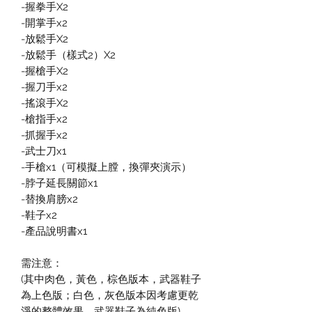
-握拳手X2
-開掌手x2
-放鬆手X2
-放鬆手（樣式2）X2
-握槍手X2
-握刀手x2
-搖滾手X2
-槍指手x2
-抓握手x2
-武士刀x1
-手槍x1（可模擬上膛，換彈夾演示）
-脖子延長關節x1
-替換肩膀x2
-鞋子x2
-產品說明書x1
需注意：
(其中肉色，黃色，棕色版本，武器鞋子
為上色版；白色，灰色版本因考慮更乾
淨的整體效果，武器鞋子為純色版)