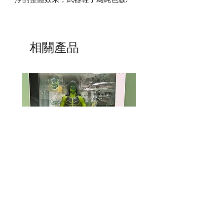
相關產品
Mcfarlane Elite Edition - Ghost
Mcfarlane Elite Edition 
Machine - Geiger
Helldivers 2 - SA-04 C