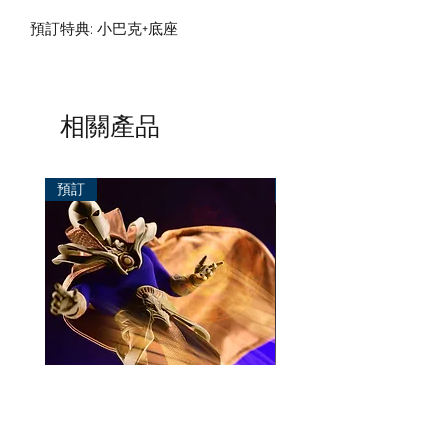
預訂特典: 小巴克+底座
相關產品
預訂
預訂
Mezco One:12 Dr. Fate
風模玩 1/12 Titan